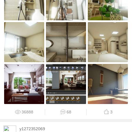
36888
68
3
y1272352069