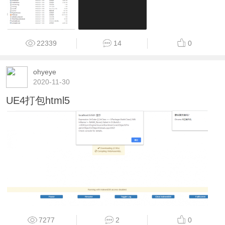
22339
14
0
ohyeye
2020-11-30
UE4打包html5
7277
2
0