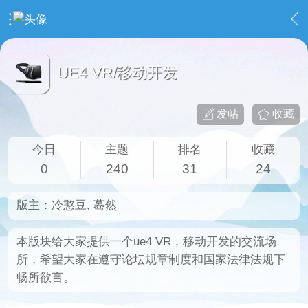
›
UnrealEngine 4 专区
›
UE4 VR/移动开发
UE4 VR/移动开发
发帖
收藏
今日
主题
排名
收藏
0
240
31
24
版主：
冷憨豆
,
蓦然
本版块给大家提供一个ue4 VR，移动开发的交流场
所，希望大家在遵守论坛规章制度和国家法律法规下
畅所欲言。