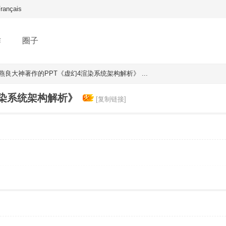
rançais
作
圈子
燕良大神著作的PPT《虚幻4渲染系统架构解析》 ...
渲染系统架构解析》
[复制链接]