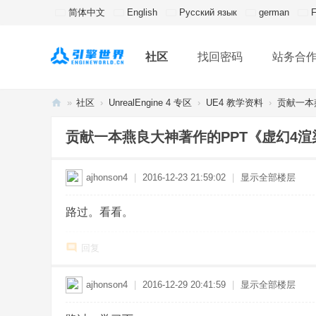
简体中文
English
Русский язык
german
F
社区
找回密码
站务合
»
社区
›
UnrealEngine 4 专区
›
UE4 教学资料
›
贡献一本
引
贡献一本燕良大神著作的PPT《虚幻4
擎
世
ajhonson4
|
2016-12-23 21:59:02
|
显示全部楼层
界
丨
路过。看看。
E
ng
回复
in
ajhonson4
|
2016-12-29 20:41:59
|
显示全部楼层
e
W