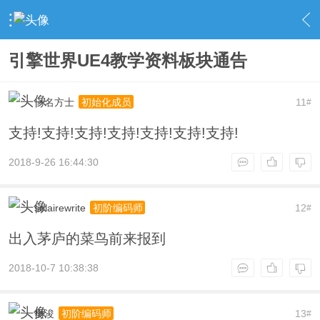
›
UnrealEngine 4 专区
›
UE4 教学资料
›
内容
引擎世界UE4教学资料板块通告
一名方士
11
初始化成员
#
支持!支持!支持!支持!支持!支持!支持!
2018-9-26 16:44:30
solairewrite
12
初阶编码师
#
出入茅庐的菜鸟前来报到
2018-10-7 10:38:38
樊浚
13
初阶编码师
#