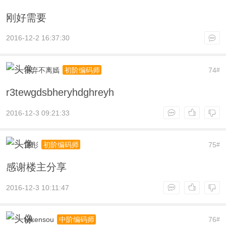
刚好需要
2016-12-2 16:37:30
不弃不离嫣
74
初阶编码师
#
r3tewgdsbheryhdghreyh
2016-12-3 09:21:33
芷彤
75
初阶编码师
#
感谢楼主分享
2016-12-3 10:11:47
lyjkensou
76
中阶编码师
#