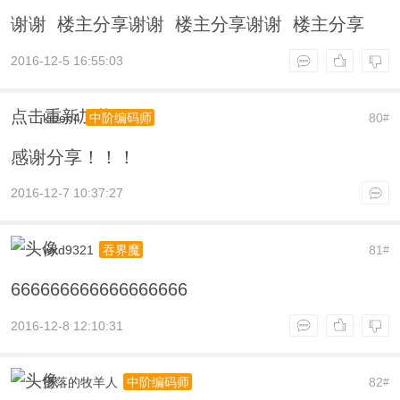
谢谢 楼主分享谢谢 楼主分享谢谢 楼主分享
2016-12-5 16:55:03
点击重新加载
kiben4
80
中阶编码师
#
感谢分享！！！
2016-12-7 10:37:27
wxd9321
81
吞界魔
#
666666666666666666
2016-12-8 12:10:31
堕落的牧羊人
82
中阶编码师
#