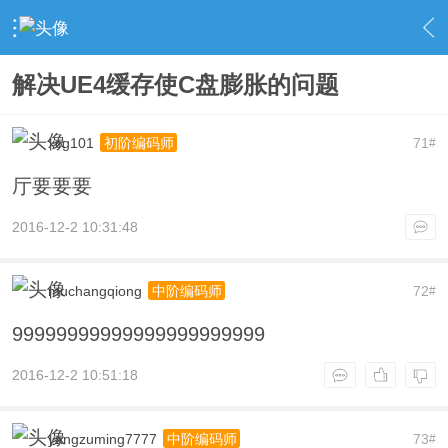
›
UnrealEngine 4 专区
›
UE4 编辑器使用
›
内容
解决UE4缓存使C盘膨胀的问题
xcg101
71
初阶编码师
#
厅要要要
2016-12-2 10:31:48
muchangqiong
72
中阶编码师
#
99999999999999999999999
2016-12-2 10:51:18
yangzuming7777
73
中阶编码师
#