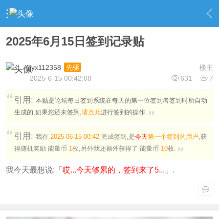
›
EngineWorld 站务区
›
签到记录
›
内容
2025年6月15日签到记录贴
jyx112358
楼主
先驱
2025-6-15 00:42:08
631
7
引用:
本贴是论坛每日签到系统在每天的第一位签到者签到时所自动
生成的,如果您还未签到,
请点此
进行签到的操作.
引用:
我在
2025-06-15 00:42
完成签到,是
今天
第一个签到的用户
,获
得随机奖励
能量币
1
枚
,另外我还额外获得了
能量币
10
枚.
我今天最想说:「
哎...今天够累的，签到来了5...
」.