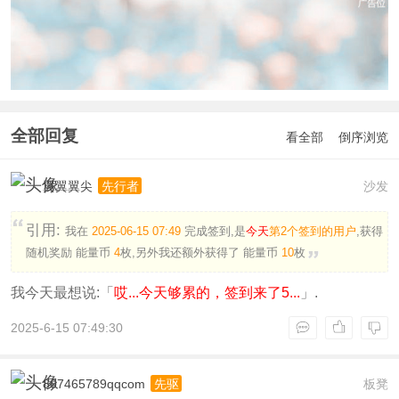
全部回复
看全部
倒序浏览
翼翼翼尖
沙发
先行者
引用:
我在
2025-06-15 07:49
完成签到,是
今天
第2个签到的用户
,获得
随机奖励
能量币
4
枚
,另外我还额外获得了
能量币
10
枚
我今天最想说:「
哎...今天够累的，签到来了5...
」.
2025-6-15 07:49:30
807465789qqcom
板凳
先驱