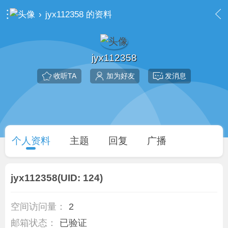
›
jyx112358 的资料
jyx112358
收听TA
加为好友
发消息
个人资料
主题
回复
广播
jyx112358
(UID: 124)
空间访问量：
2
邮箱状态：
已验证