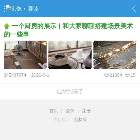
›
导读
一个厨房的展示 | 和大家聊聊搭建场景美术
的一些事
345497674
2020-9-1
21084
15
已经到底了
首页
|
登录
|
注册
手机版
|
电脑版