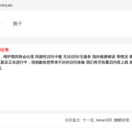
rançais
作
圈子
新公告
维护期间将会出现 间接性访问卡顿 无法访问/无服务 指向链接错误 等情况 
更新及正在进行中，很抱歉给您带来不好的访问体验 我们将尽快重启内容上线 感
礼
分区版主:
十一弦
,
letian100
,
糖醋排骨
,