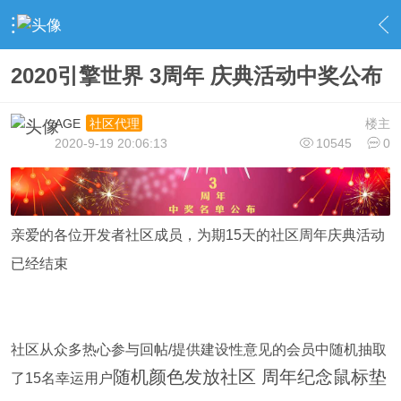
›
EngineWorld 站务区
›
社区公告
›
内容
2020引擎世界 3周年 庆典活动中奖公布
AGE
楼主
社区代理
2020-9-19 20:06:13
10545
0
亲爱的各位开发者社区成员，为期15天的社区周年庆典活动
已经结束
社区从众多热心参与回帖/提供建设性意见的会员中随机抽取
随机颜色发放社区 周年纪念鼠标垫
了15名幸运用户