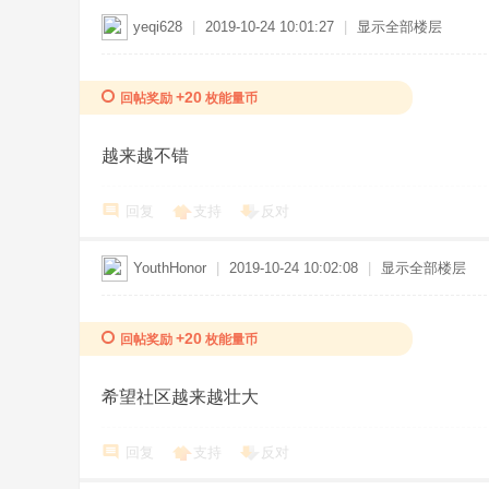
or
yeqi628
|
2019-10-24 10:01:27
|
显示全部楼层
ld.
C
+20
回帖奖励
枚能量币
N
越来越不错
回复
支持
反对
YouthHonor
|
2019-10-24 10:02:08
|
显示全部楼层
+20
回帖奖励
枚能量币
希望社区越来越壮大
回复
支持
反对