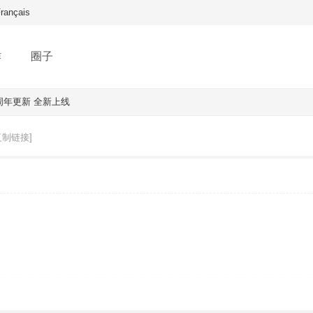
rançais
作
圈子
周年更新 全新上线
复制链接]