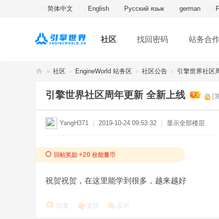
简体中文
English
Русский язык
german
F
社区
找回密码
站务合
»
社区
›
EngineWorld 站务区
›
社区公告
›
引擎世界社区
引
引擎世界社区周年更新 全新上线
[
擎
世
YangH371
|
2019-10-24 09:53:32
|
显示全部楼层
界
丨
+20
回帖奖励
枚能量币
E
ng
祝贺祝贺，在这里能学到很多，越来越好
in
e
回复
支持
反对
W