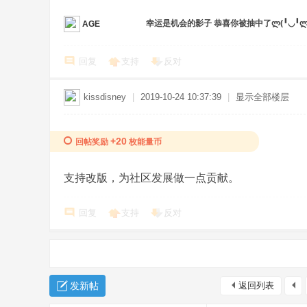
幸运是机会的影子 恭喜你被抽中了ლ(╹◡╹ლ
AGE
回复
支持
反对
kissdisney
|
2019-10-24 10:37:39
|
显示全部楼层
+20
回帖奖励
枚能量币
支持改版，为社区发展做一点贡献。
回复
支持
反对
发新帖
返回列表