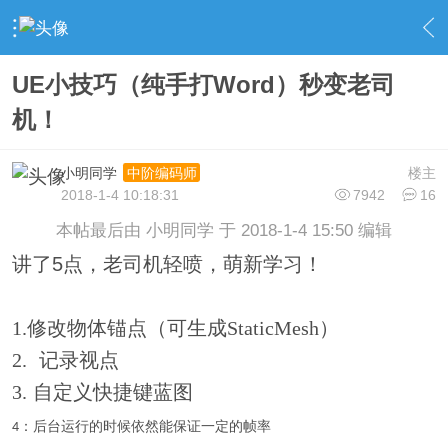
›
UnrealEngine 4 专区
›
UE4 编辑器使用
›
内容
UE小技巧（纯手打Word）秒变老司
机！
小明同学
楼主
中阶编码师
2018-1-4 10:18:31
7942
16
本帖最后由 小明同学 于 2018-1-4 15:50 编辑
讲了5点，老司机轻喷，萌新学习！
1.修改物体锚点（可生成StaticMesh）
2.
记录视点
3.
自定义快捷键蓝图
：后台运行的时候依然能保证一定的帧率
4