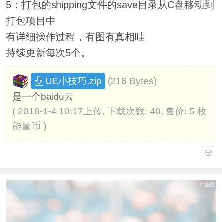
5
：打包的
shipping
文件的
save
目录从
C
盘移动到
打包项目中
有详细操作过程，有图有真相哇
持续更新每次5个。
(216 Bytes)
UE小技巧.zip
是一个baidu云
( 2018-1-4 10:17上传, 下载次数: 40, 售价: 5 枚
能量币 )