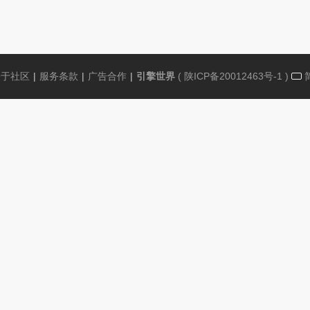
关于社区
|
服务条款
|
广告合作
|
引擎世界
(
陕ICP备20012463号-1
)