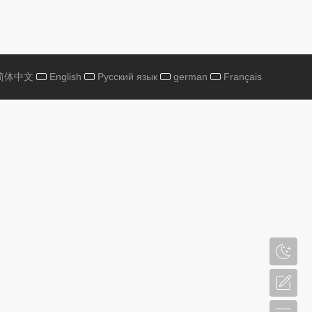
简体中文
English
Русский язык
german
Français