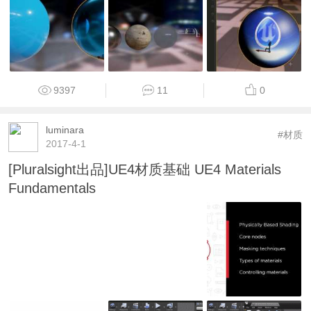
9397
11
0
luminara
#材质
2017-4-1
[Pluralsight出品]UE4材质基础 UE4 Materials
Fundamentals