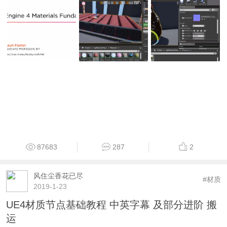
87683
287
2
风住尘香花已尽
#材质
2019-1-23
UE4材质节点基础教程 中英字幕 及部分进阶 搬
运