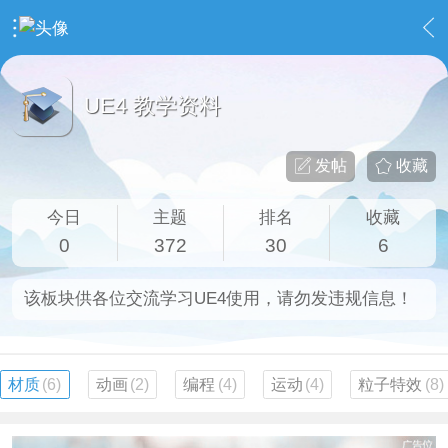
›
UnrealEngine 4 专区
›
UE4 教学资料
UE4 教学资料
发帖
收藏
今日
主题
排名
收藏
0
372
30
6
该板块供各位交流学习UE4使用，请勿发违规信息！
材质
(6)
动画
(2)
编程
(4)
运动
(4)
粒子特效
(8)