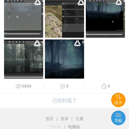
6694
9
0
已经到底了
排序
首页
|
登录
|
注册
导航
手机版
|
电脑版