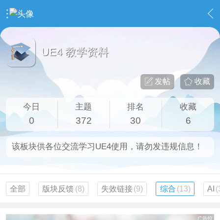
›
UnrealEngine 4 专区
›
UE4 教学资料
UE4 教学资料
发帖
收藏
今日
主题
排名
收藏
0
372
30
6
该板块供各位交流学习UE4使用，请勿发违规信息！
全部
版块反馈
(8)
失效链接
(9)
综合
(13)
AI
(